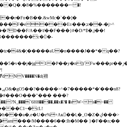
Q�.�8�%����̴���ޟ �!
 ���F�e���Eʋ���;z��-�j>^
D��F/A��\f��F���}#�D/*ꇞ�,j��!
�N�������c��-
z�4&�¦�����aU�n����J��*�q��?
!
?
����C1~�cL!