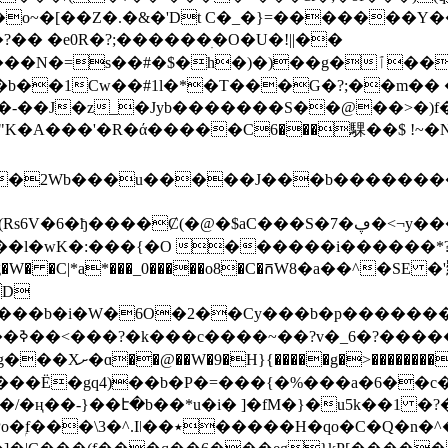
�[��Z�.�&�'Dt C�_�}=�������Y���
�� �e0R�?;� �����ׅ�O�U�!||��
���N�=s�
�#�$�h�)�)��g�ٱ����r�Fn�B��.&wMc�`��]�
��b��1Cw��#1l�*�T���G�?;��m��
-��J�z_�Jyb�������S��@��>�)f��7
�A���'�R�ά�����C6���騍��$ !~
�2Wb���u�����J���b��������t
-��l�wK�:���{�O ������i������*?
 D
Cy���b�p�������ݷO&�gO5��?�����>^�7�����*�'���n8
���?
�x�?� �sW>s�~��
�����Ë�gq4)��b�P�=���{�%���a�6��c
am���/M����6��:Ih�M�� }�F��n;��