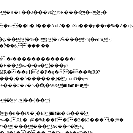
>��һ�,l���AҝL'��hXo���p��r�%�Z�x]
8�F������;�����.wn�~��A#������*9[�j�M�K�+j�`h���޸������)�^�;y���%�J}�7ڪ���>n[�edm
~;
�ԫ�/�������������/
�E��hsz�\�n����p?
+���#�7�^.�⭗;�Ԝ&������=�=
��^.��{��
y-�aӂL�=@�%b��F�I�3�|Ə���,�@�
�*/� ������2&��<�+¿
V�B�"8�}�
\���_Ξ�Cw_�h�qD�Hq