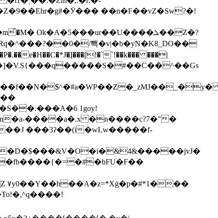
1�˯��:�Zm�,:�r:�-
ʢZ�Z�9��Ehr�g#�Ӱ��� ��n�F��vZ�Sw?�!
M� Ok�A�5���ur��U����ܠ��Z�?
e�H��C�*J�Į���[!�``!��k��� ���|
���!*%5��]�V.S{���q�����S�#��C��^��Gs
6��f��N�
$^�#a�WP��Z�_zMJ��_�y
�J ���3ʔ��(i�wLw�����f-
�D�$���&V�O�i�&4&�����jvJ�
�fb����{�=�#�bFU�F��
��
To!�,^q����!