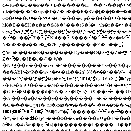
daG��O��P��B������K ����ǋ?�o~
�,k�9��t�#�xqv�T�Z�p���R�8V�[��|��~��?
G0���;���Ͼ4����Cp���4���J�
hК�B��5H�g�m�&8ƅ�"���(S�;̉�vh�r��
Gys� sO ��͇�����͔o��� ��O�
��+��Z�NnI��S����`�>�rM"K
Ǹ�ulS��ә��b�_�7E����� �J�Y� "��
uC�i����E�������:Dy���C�X�Z�J
Z��v�{E�q�@�jW�
�N,��ޓ����vvol�^�����.���Yss��&�qv(Rs6V�6�ђ����Ȼ(�@�$aC���S�7�ڥ�<¬y����5�v��j�jg1�P��y�n])ߵFw���pr��ݬ���Sf�/
�n�AYlo*P��w��a1��2h].N{��4��W
���#����ډ�V�w��I���YyOVmS.���yg�W� �C|*a*���_0�����o8�C�កW8�a��^�SE �'ⶫd NV����N�d(祤
z�}O�!m���w�/4����,�����9\�0�=(
�G0�M����d�3W�p�Bx+S.����8T���b�i�W�6O�2��
�A ��v�g�Z���y���;�����~.�!�l������ߢ��<���?�k���c����~��?v�_6�?�����#���O���"��� 
�O����C@H�_n)݃�koa#������v�t��.g���Xށ�ɑ��@��W�9�H}{�����g�>����������|?N_���`6H8����,�
����;���~����76�[ѸT������d:a�
�*\j�H��޼�Ђ4b���0��z݁m����ng� F��a��/�ң��-}��է�b��*u�i� ]�fМ�}�u5k��1 �?�h���a�,e�U�e%+Aҝ��l,�_O�Z�ڮ���>
(eۡ�#ip�4stֽ֟5a:��gIԏj�i�������������Po�ۭf���\3�^.Iǀ��٭�����H�qo�C�Q�n�^�