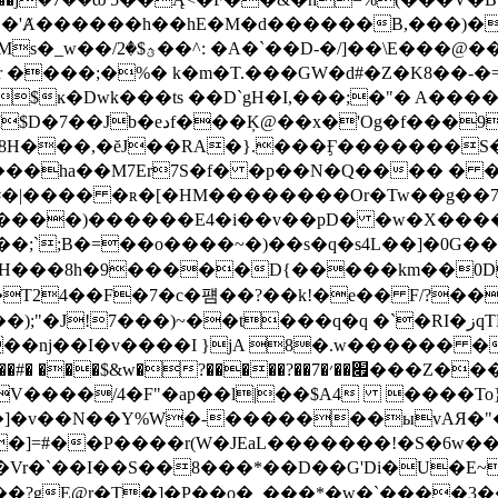
��'Ⱥ������h��hE�M�d������B,���)�
� �^jr ����;�%� k�m�T.���GW�d#�Z�K8��-�=
�f���9x���WGp$[g�5!
J��RA�}.���Ӻ�������S�S���9���>�2h���5G
��ha��M7Er7S�f� �p��N�Q���� � ��
�#�|���� �ʀ�[�HM��������Or�Tw��g�
�
`;B�=��o����~�)��s�q�s4L��]�0G��&nD
24��F�7�c�퍰��?��k!�e�� F/?��^]
!7���)~��t���q�q �`�RI�زqTM5��N��vi?
�nj��I�v����I }jA 8�.w������ �V
��#� ���$&w�?��
���?��7�׏��׳���Z���05O��A:�9� �xag}
V����/4�F"�ap��l|��$A4 ����To
�]�v��N��Y%W�-�������ыvAЯ�"�
�]=#��P����r(W�JEaL�������!�S�6w�
C�Vr�`��I��S��8���*��D��G'Di�U�E
C����?gE@r�T�]�P��o�_���*�w�`����3