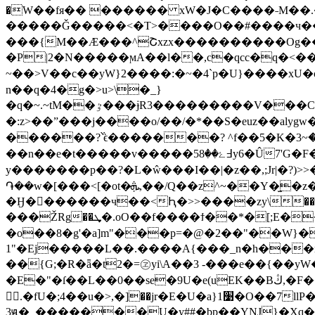
�W��fя�� ������ xW�J�C����˗M��.�
�����Ǧ�����<�T>����O��#����ч���lZ
���{M��Æ���^Շxzx����������Og��?
�P|2�N�����ϻA��l��,c�qcc�q�<��&����Ut15vn
~��>V��c��yW}2����:�~�4`p�U}����xU�o���k_|p��fey^�ع����I������ z�Ծ7l�lg��{cvm)
n��q�4�g�>u>\�_}
�q�~.~tM��ٷ���ɉR3���������V���C��U��1m���f��#��^\z���߾On�g_��7W���׫�O�F���χ���e��Qy����CsR�5>�p�l}8W�͍�����������������Fb��j�[�'ǝ�α��uy�s1(~9��w���i|
�:z>��ˮ���j����o/��/�*��S�euz��alygw����cՋ�_�/����S��E߿~����
������?݅՝ϵ�������? ^f��5�K�ݸ�~3���������F��u�ю�.?��zy�<<>�^|}
��n��e�t�����v�����߃ۓ��58y6�Û7'G�F������mΨ߿��8>��<��/��5@.j���ۢ���p����$8�:7j�g|,�gǏ�_�o��y`��n��~�}�}|ܺ
y�������p��?�L�ŵ���I��|�z��,;Jr|�
֏��w�[���<[�ot�ܞ,��/Q��z^~��Y�̫�z�:9�϶n���d��t�����iE}���_>>��~�4{9HN�K{�%~���g/
�Ӈ�������ч��<Ԧ�>>����zy\���Ϊ�l�>7U��>;Y�
���ŽRg��ܜ�.oO��f����ϯ��*�[;E��/��i��.�?O�@�7�;�C&O���I��?� �����;�f(U��\%Z�T
�o��8�g'�a]m"���p=�@�2��"��W}�
1"�Ej�����L��.����A{���_n�h���r
��{G;�R�ǟ�t2�=㋽yi\A��3 -���e��{��y
�E�"�ſ��L��0��se�9U�e(uEK��Bڭ,�F�����T���w�(�kw���Īn! ���C3� Kڼ��7�h���R?:�轛#���Ⱦ��"Zxe!���R�ہ�>U/
.�fU�;4��u�>,�]��jr�E�U�a}1׹�O��7llP�@�,662�g ]r7̔�&(�Q�`D�$l:��]* s���2�&UHsںn�`��jx��m��� v��+��
3ԭ�_�������U�y##�bp��YNJ}�Xq�