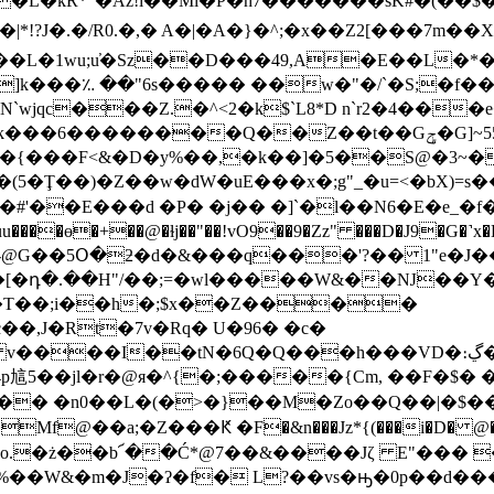
|*!?J�.�/R0.�,� A�|�A�}�^;�x��Z2[���7m��
]k���؉ ��"6s����� ��w�"�/`�S;�f��j
c���Z.�^<2�k$`L8*D n`r2�4���e�/
��Q��Z��t��Gݯ�G]~55�NG'�9=�;����
t�{���F<&�D�y%��,�k��]�5��S@�3~�
(5�Ţ��)�Z�� w�dW�uE���x�;g"_�u=<�bX)=
#'��E���d �P� �j�� �]`�l��N6�E�e_�f
[�դ�.��H"/��;=�wl�����W&��Ǌ��Y�
 �T��;i��h�;$x��Z����
J�Rt�7v�Rq� U�96� �c�
��I��tN�6Q�Q���h���VD�։ڲ��t�v4��|
p訄5�
�jl�r�@я�^{�;�����{Cm, ��F�$� �c�"
� �n0��L�(�>�}��M�Zo��Q��|�$��Qs��q
��a;�Z���Ԟ �F�&n���Jz*{(���i�D� @�gl�
l�#%��W&�m�J�ʔ�f� L?��vs�ԣ�0p��d�