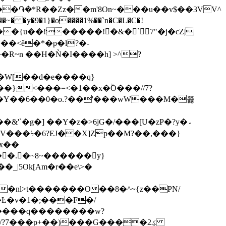
�֏�*R��Zz��m'8On~���u��v$��3VV^
R~n ��Η�Ǹ�I����h] >^?
�W[��d�e����q}
Y��6��0�o.?��'���wW���M�쬻
x��
�nl>t�������O��8�^~{z��PN/
�v�1�;���F�/
y����q��������w?