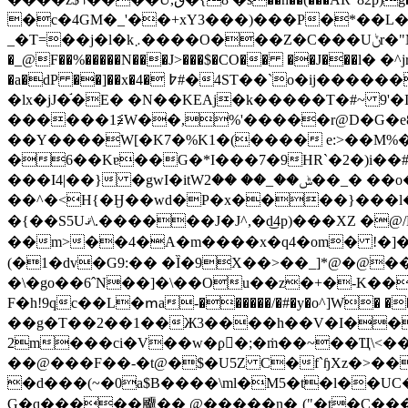
�c�4GM�_'��+xY3���)���P�*��L
_�T=��j�l�k܇����O���Z�C���Uݨr�"Ms�_w��/ؿ$�2��^: �A�`��D-�/]��\E���@����\�wJ�U�yA� �ňۀ�|����T�� ��7��#�G?
�_@F��%�����N���J>���$�CO�� ��J���ӏ
�a�dP ��]��x�4� ߈#�4ST��`o�ij������$ĸ�Dwk���ts ��D`gH�I,���;�"� A����!�0�L�c�I�'g�3P�N�3`0�#7B�z�\�}��
�lx�jJ�֬�E� �N��KEAj�k�����T�#~ 9'�I$D�7��Jb�eدf���Ķ@��x�'Og
������1≨Ԝ��,%'�����r@D�G�e8H���,�ĕ
��Y����W[�K7�%K1�(���� e:>��M%�
�6��Kɐ��G�*I���7�9HR`�2�)i�
���I4|��} �gwI�itWݰ��_�� ��2��_� ��o����)������E4�i��v��pD� �w�X����y�N��R���
��^�<H{�Ӈ��wd�P�x����}���l��;
�{��S5Uޤ\.������J�J^,�d͜4p)���XZ �@/H���8h�9�����D{�����km��0Dk��V|�ә��r!
��m>��4�A�m����x�q4�om� !�]�T
(�1�dv�G9:�� �Ȉ�9X��>��_]*@�@���);"�J
�\�g
o��6ˆN��]�\��Ou��z�+�-K���
F�h!9qc��L�ՠa-������/�#�y�o^]W� �
��g�T��2��1��Ж3����h��V�I��
2m���ci�V��w�ϼ�;�ṁ��~��Ҵ\<�
��@���F��-�t@�$�U5Z C�f`ɧXz�>��
�d���(~�0a$B����\ml�M5�t�l��U
G�q�����飅�� @�����n�ˌ("�t�