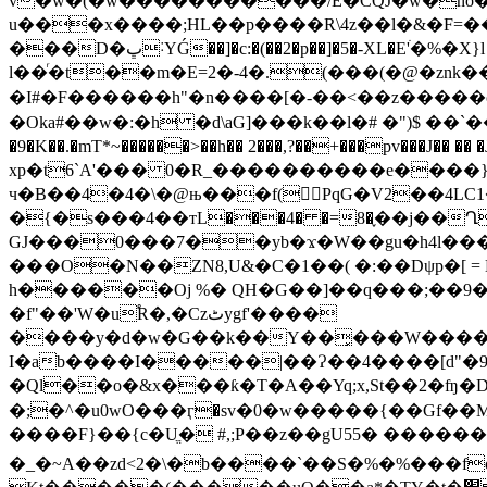
v�w�(�w�����������/E�CQJ�w�no�]�
u���x����;HL��p����R\4z��l�&�F
=�
���D�ڀ˸YǴ��]�c:�(��2�p��]�5�-XL�E'ׄ�%�X}l �d��j���!�B�G�`��k����`[X�Pn-
l��ͬ�t��m�E=2�-4�.(���(�@�znk��2
�I#�F������h"�n����[�-��<��z�����cv����k9�{r���E>�a�h�~߈�p8
�Oka#��w�:�h �d\aG]���k��l�# �")$ ��`����P
�9�K��.�mT*~������>��h�� 2���,?��+���pv
xp�t6`A'��� 0�R_����������e����}
ч�B��4�4�\�@њ���f( PqG�V2��4LC
�{�s���4��тL���4� �=8�֢��j��Ղ�a����'�F�V�`
GJ���0���7��yb�ϫ�W��gu�h4l����˄�B�ܠ��x��_5�����^���B��5 Ţb�S��
���O�N��ZN8,U&�C�1��( �:��Dψp�[ =
h������Oj %� QH�G��]��q���;��9
�f"��'W�u֠R�,�Czٹygf'����
����y�d�w�G��k��Y��͓���W�����
I�ab����I�����|��Ɂ��4����[d"�
�Ql��o�&x���ƙ�T�A��Yq;x,St��2�ʩ�
�;�^�u0wO���ӷ�sv�0�w�����{��Gf��M%JqhE������
����F}��{c�Uֱ� #,;P��z��gU55� �����
�_�~A��zd<2�\�b����`��S�%�%���fo