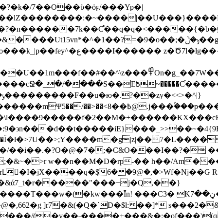
?�k�/7��O��ϋ�ӧϝ/���Yp�|
��������:�~����|��U���}����P=���Q
�n������7k��Ƈ͛��q�q�<�����{�b��"
*�^�1��?=�9�o��;�ݸ�ڵ��g;7�㏍�q�s���d�ykeM?
�Z;8�޲N�����G3�4�����z�_�ٛ�:?
�Ƈ�����7��il�~:Dݿ��7����jz����}hoL/�W/
?)>>�\l����9�����f�2��M�+������KX���cE�
���m�gͦ|z|��7�L�������?܋�_�˃��|���� ������
;�&~�>r w��n��M�D�rp-�� h��/Am�
Լ�I�jX����q�݀$6� �9@�,�>Wf�Nj��G
W�&ά7_t�r�����"���+j�Q,��}
���/(�v��˗����+���&�;�of���)(q