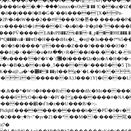
|C���(f���q��6���eg}kP[����� �i
����6e��;۠�?~���5zmxx�vѸ� �� !C��a(�
P/�4�tW���2��#9���Xȑ�㐞�� ���a��P�m͂�
�7��i��Rq�^���?��0�/뽹�v|�b�yN�K8_DO��
Ѷ����rL&�vPB��Zo�f�<�_p���99E���.��P�.��
���J�� �� �J*Q����va�<��ቼD�H���dHx�L_ �e@�3u
�l/�S�I����"@���s�Z���?���J��03�?
1��d{j�<���u�#۸��(+R���d��.��L�-
{͒޼�l����Ώz�ju�A�Η�9�~��
.���A�6 1goy!
 K��a@
ݠ�^�͸�� ��yI��!g�`�L��h��;n�a-����a�.x �n����c?7�"�
��}�������A}J���}Y[�i���L�
,&��*�W=l�#���Rx����ǆc�Mo�����
9���6cO�e��>�Plʹ�] g�������#�NA�
D������鸍�d`h�z��U���B/�>;-
�|�����b��PŨ�0�v�Z ٧y0��Y��h��A�z=*Xġ�p�#*1�
��2���ٟ~�?r<"�ȿv�21��*��M�\�:���㞑�
|7�