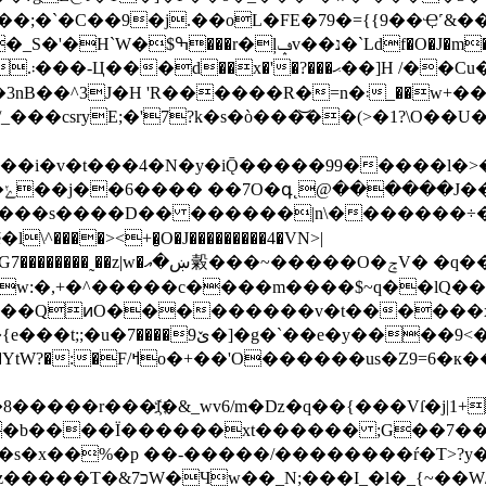
;�`�C��9�j.��oL�FE�79�={{9��Ҿ˹&��
"�j�cΖ|
csryE;�'7?k�s�ò���͝��(>�1?\O��U��
��i�v�t���4�N�y�iǬ�����99����
�l�>
?
����s����D�� ������|n\�������÷�
���><+�̮O�J���������4�VN>|
g�] ��Y�z�>6jG�/���[U�zP�?y�؞
���QͷO���������v�t������
<��.�~8~������y}
�к���_|5Ok[Am�r��e\>�
����r���l҉�&_wv6/m�ǲ�q��{���Vſ�j|1+
�b����Ï������xt������ ;G��7��Ŀ
��s�x��%�p ��-�����/��������ŕ�T>?