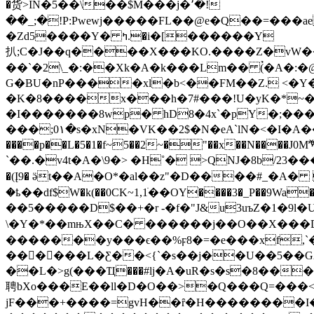
�货>IN�5��\��$M���j�٬�!
��_;�!P:Pwewj�����FL��@e�Q��=���a
�Zd5����Y� ߤ.�i�[������Y
扒;C�J��q����X���KO.����Z�vW��$
��`�2\_�:��Xk�A�k���Lm�� (̉�A�:
G�BU�nP����xl�b<��FM��Z. <�Y�
�K�8����x���h�7#���!U�yK�*~��
�I�������8wp� hD8�4x`�pY�;�����a IzVL� zx
���;0۱�s�xN�VK��2$�N�eA`lN�<�I�А��
����p��L�5�1�f~5��2~�"��x��N�
`��.�v4t�A�\9�> �H˚� >QNJ�8b/23���
�(Į9� ӛt��A�O*�al��z"�D����#_�
�ҍ��df$W�k(��0CK~1,1ׁ��OY����3�_P��9Wa���D�L�\�ߡ[�K�g�~qr�L�((�s��t[%zj��$+͢��M
��5�����D$��+�r -�f�"J&u3uъZ�1�9l�UlZ�GF��GNM� k�jj׵�d1n��Ȇ��K
\�Y�*��mњX��C� ������j��O��X���D�0���6� ��
�������y���ϵ��%ϝ8�=�e���xf,
���ُ���L�Ƹ��<{`�s��j��U��5��G2
��L�>g(���Ҵ���#lj�A�uR�s�s�8���tݕ���R��N�u���e�4q��f��G�� ����7/׽�����������N�@�7U�u���������f�
聘bXo���E��ll�D�O��>�Q���Q=���<$
ϳF���+����=gvH��ȓ�H��������I�*