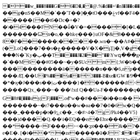
���w_���8���G�6�D�,� �@.%�d��+\�nI�I��o��i&����׽�3�̙���q܉ �;;eG��
��g�nS��M�`��՚T��]�͔�tO���ݝvf��F4����ƃh: �`0�������1uL�n<�Fa �`Э��R�L��2���v0 ©R���4�~�
�����{��t6�Dc�+�?
�\�4���FN��ǻ�V�=�����[�L��
�������Ꙍn�o,� �hkҿ���}uOF�&8����
(�LoQ���7��s�ع�����V�X�şŢj�,V�g�}����}�zj� ��q���A����z��V����۟?��6.��� ��
���N�`Ky�ٻ��T�����J�2���"��\Ywգ���g�ў�_)K�c� �j ��t�|/ �>����kesr��m�O�/
�`��M6��#05��~�y�$Uc m{;W�
�����������ӓ������n��/�6,np���-�
���Ӕ̄[.��U�%���a��/3���-B�xe�/GW �/ث���9�[�jh���U�z�* ��3�X+�$4V./��>�!eӸR���s Hf �P�q����#uR9?
�*�ϗ�J���s��|ﺕ����}�������df<2J3:�y�-1vv6��m�����zg�bL��ʷ�ۻ�K��ד���;��ύ������]�m-oƱ�q~/
�����Qx_���~� ��\!xd Q��Ua-F������q�
G�8#�[���uyjFj���.oᎹw��#���i��m�
�������~�r7���u��w�ѳa��7�0�6wַ�Q
���_����p�t�ݻ9c��_<�#>4�7g/Pk4��V5}
���)d����Q.��\i�EQ��er�Ehϰ�����r���������<����ܖ�X���wI_=o*�����ai0v|
��*����<F���y><��;pt��� &�?�ϐ
e�E�. [�i��*�ze�����ӑ�J`:��
����z$ד����U,ڧ�{8 �s