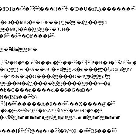
Q1kt�����!f�~�'D�U�zF,ۣA������/
0��ldB;�=�T0P��}�l�J��J4
�MQt�ŵ�y�7�`OH�
J�:�Ob'���ĩ-
�A�����,2�R�*�pN��u����P�H�0�Zt
k� � �m"wf�/A��GC�V0Җ�u����詇C#-d�?
�+�"PS&�\g�O���2���D�dKoޮ
� |f4������A�9��^��X����@�
��8�&&Q�h3A*JY�W9eC�3�
����Hf@�a�<��W*09_�=R$���|