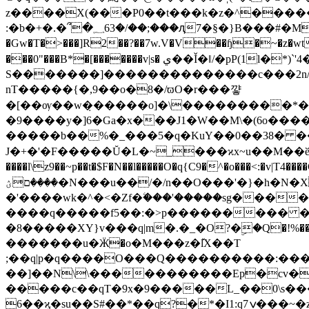
z����X(���P0��t���k�z�^������
:�b�+�.�՞�؁63�/��;���ԯ7�§�}B���#�M�_S�'�H`W�$ߒ���r�ļݡv��נ�`Ldf�O�J�m��~� �y�9�1}�o����1%��`n�C�L�C�!
�Gw�T�>���]R2��?��7w.V�V��ɧ�~�z�wt.܃���-Ц���d��x�'�?���ޙ��]H /��Cu��{u��!�����!�&�`7
���0"���B*�[�������v|s� ي��Ǐ�ǁ/�pP(1l�*)`'4�3nB��^3J�H 'R������R�=n�܃_��w+����<ě�*�p�l?�-
S�������]��������������c���2n/_���
nT�����{�,9��o�8�/ϖO�r���꺟
�[��ѹ��w�̣�����o]�\���������*�
�9����y�]6�Ga�x���J1�W��M\�(6o����ݺ��j��6���� ��7O�գ˛@������J���}<���=<�1��x�ۗO���//7
�����b��%�_���5�q�KuY��0��38� 
J�+�'�F�����Ŭ�L�~_���ϰx~u��M��ӗ�l\^�
����l\
z9��~p��t�$F�N��l�����O�q{C9�^�o���<:�v|T4����G7��������˷��z|w�ښ�އ糓���~�����O�ݘV� �q���&'`�
����םؽ�N���u��/�/n��O���'�}�h�N�Xw:�,+�^�����c����m����$~q��lԚ��V���ϟ�6?EJ��X]Zp��M?��,���}
�'����wk�^�<�Zf�ۧ���'�����sg���
����q�����f5��:�>p��������� �{e���t;;�u�ێ9����7�]�g�`��e�y����9
�8�����XY}v���q|m�.�_�O?�ۣ�Q�!%��YtW?�:�F/ߞo�+��'O������us�Z9=6
�������u�Ӝ�o�M���z�ٚlX��T
;��q|p�q����O���Q����������:���8�
��]��N\\�����������Ep�cv�
�����c��qT�9x�9�����L_��0\s�
6��ϗ�su��S#��*��q?�*�I1:q7ݍ���~�z�����T�&כ7W�Чw��_N;���I_�l�_{~��W/?7���p+��)���G����2ؼ