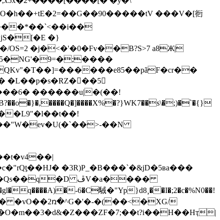
XO�h��+ tE�2=��G��90�����tV ���V�[衐
S�[�E �}
OS=2 �j�<�'�0�Fv��B?S>7 a8Ж|
QKv"�T��]=������e85��pãF�cr��
s�� �L��p�s�RZ���5
���6� ������u|�(��!
�"W�ev�U(�`��>-��N
rQƫ��HJ� �3R)P_�B���`�&jD�5ʙa���
�D ڦV�a����
q����A)�-6�C䮙�"Yp}d8¸��I�;2�c�%N0��!
��O�m��3�d&�Z���ZF�7;��t?i��H��Hҭ|