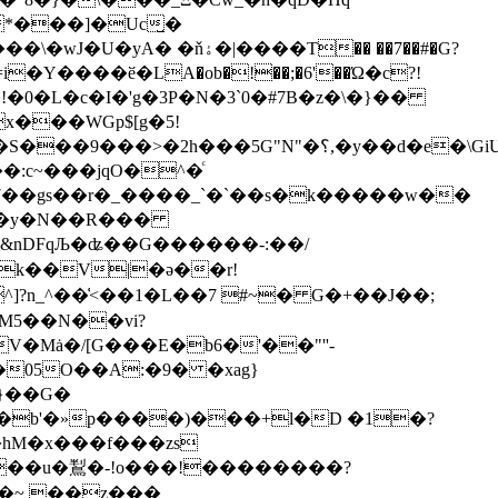
*���]�Uc̺�
i�Y����ӗ�LA�ob�!��;�6'��Ώ�c?!
"N"�؟,�y��d�e�\GiUְ����z��?
:c~���jqO�^�ͨ
7��gs��r�_����_`�`��s�k�����w��
FqЉ�ʥ��G������-:��/
?n_^��͑<��1�L��7 #~� G�+��J��;
�Mȧ�/[G���E�b6�'��"''-
}��G�
b'�»p����)���+l�D �1�?
�hM�x���f���zs
~��u�鵥�-!o���!��������?
��~ ��z���