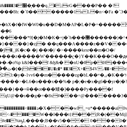
��P�� �?
hX�f�IW�W0�u��D�M�AP�L�P�=������o
�ܸ�6
b�����z�����W'������ʗ�}Y��K���O�
o%p k&I���f &ɮ&� �nU�8p�tHɉ���
����>�L6�o���x��%� p�;�e�x�g6��yr�|�?
� ���}��+ѿ��ot���䱾�]����Py����f
�qU@��s��g�=�8x#���=@�������3
y�u��iX�[�Ӹ����s�'G���
<-�����W��I���t{t�� (R�(��M@
+�#e��%ԣL����;B��v5��� 0���0
��h��(���AR"82p)g��j݁�7��ȸ 5��Ą<�F��&�n=%(���