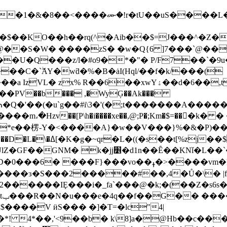
e�1�&�8��<����ሙ�!r�tU��uS����L�f[
��KO��h��rq(^�Aib��$=J���^�Z��8
�@��S�W� ����zS� �w�Q{6 ]7���`@��
�U�Q���z/l�#o9�*�"� P/F7��`�9u�
�C�`ۖAY�wƌ�%�B�ȧI(Hql/��f�k/���(
% R��6��xwYۀ��d�6��,tj�΁$�8c�
�PV��b��� ,�WyĢ��Ak���
���J0Mⷓ�Q�'��(�u`g��#i\3�'(�;t������
���m،�Hzv��[P\h�i����xe��,@;P�;Km�$=���ّ
A� *e��楞-Y�<����A}�w��V���}%�&�P)�
�a ��������I��$~�g
Nǐ�L��`�b�C���n����ol��6�G�sB�*
�F}���vo��ߪ�>����vm�N�(IMh��b}
`����ɜ�S���2�����#��,4�Ů�\
������IȨ���i�_fa`���@�k;�(��Z�s6s
�
����V ӥS��� �]�T=�lc"4|
! 4*��,'<9��b� k\8]a�@Hb��c��