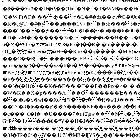
Kt�����(�����uO��a*�TY�t�׭�L�kR*"�Az!i��Ml�P�h7�������sK#�(��$� ,x5x�2+����[����[� �y�\
�$���Vc3��U�tǯ̕��)1hdJ�N�rJ�T�WM�n��Hd�
`Q�W F)�F� �� dy��=�L�#�dz��k٩�Q�#Ju��L�1wu;u̕�Sz��D���49,A�E��L�*���*��`<��i��
�K�q@T+�#�y��u���1V>���sb���5�;
�֤��T����;S���R�l���p���k�9L�N`wjq
��D�υZM�d������5a�:^����6��N��=#�k���6������
5��T7�md~�E5�]��R� �m����-�-
O1_�  �S5Ӿ� �H~��R nx��q����h�M R(��
���C��B����0�� ,KB,�c��Y'Gj�
�mc���ڙ��+��v8�b�)� �F��х�ay��Vp+uu����ɵ�+��@�ɫj��"��!vO9��9�Zz" ���D�J9�G�˺x�B?��o�}�,����Q�]����X%�?}WK7��s\�;)�`�{}
��KHy��# ��B���Yfo<�p�Kؽ���Iů�7��-@G��5Օ�ƻ�d�&���q���'?�� 1"e�J���L9"�l��t��!
�F
����c��&������"֦P=�h���
��[�(�[1Q��K��E�� �T��E��Prx�<�"�
�W�K��X�p����A��C������]z���c��,
��;�s�x�wI��XoՐ7��:��R�w10���= v��
��T~�8�j6���p'��A����NE��u���Ա��j!4
�c���_d�l�+�U����7�n{2\֖uw���Me�a�
ƓuP�iL���0�#Y��H�J��C�G=̄��Mf@
��7޼k���?���J�/J��_�\�������I�o.�ż��b՜��Ć*@7��&����Jζ E"��� � �vO��2ռ�^G�'�-�(��<�XG/
�8J�TP�64�Y�� Ս:73�MB�I[YS�_��`��d=