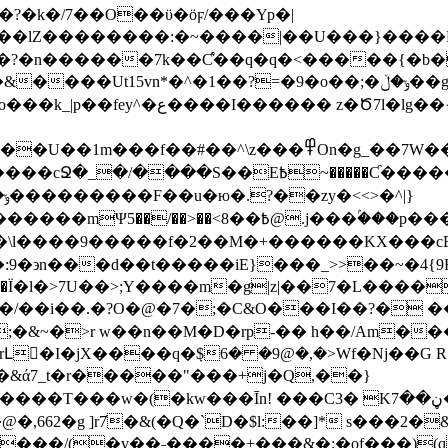
?�k�/7��O��ϋ�ӧϝ/���Yp�|
��������:�~����|��U���}����P=���Q
�n������7k��Ƈ͛��q�q�<�����{�b��"
*�^�1��?=�9�o��;�ݸ�ڵ��g;7�㏍�q�s���d�ykeM?
�Z;8�޲N�����G3�4�����z�_�ٛ�:?
�Ƈ�����7��il�~:Dݿ��7����jz����}hoL/�W/
?)>>�\l����9�����f�2��M�+������KX���cE�
���m�gͦ|z|��7�L�������?܋�_�˃��|���� ������
;�&~�>r w��n��M�D�rp-�� h��/Am�
Լ�I�jX����q�݀$6� �9@�,�>Wf�Nj��G
W�&ά7_t�r�����"���+j�Q,��}
���/(�v��˗����+���&�;�of���)(q