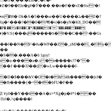
1�˯��:�Zm�,:�r:�-
ʢZ�Z�9��Ehr�g#�Ӱ��� ��n�F��vZ�Sw?�!
M� Ok�A�5���ur��U����ܠ��Z�?
e�H��C�*J�Į���[!�``!��k��� ���|
���!*%5��]�V.S{���q�����S�#��C��^��Gs
6��f��N�
$^�#a�WP��Z�_zMJ��_�y
�J ���3ʔ��(i�wLw�����f-
�D�$���&V�O�i�&4&�����jvJ�
�fb����{�=�#�bFU�F��
��
To!�,^q����!