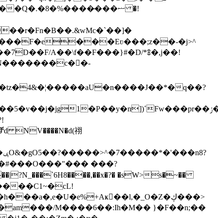
Q�.�8�%����̴���ޟ �!
 ���F�e���Eʋ���;z��-�j>^
D��F/A��\f��F���}#�D/*ꇞ�,j��!
�N�������c��-
z�4&�¦�����aU�n����J��*�q��?
!
?
����C1~�cL!