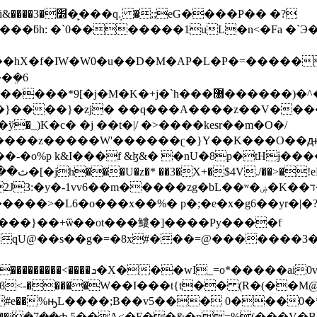
��P�� �?
hX�f�IW�W0�u��D�M�AP�L�P�=������o
�ܸ�6
b�����z�����W'������ʗ�}Y��K���O�
o%p k&I���f &ɮ&� �nU�8p�tHɉ���
����>�L6�o���x��%� p�;�e�x�g6��yr�|�?
� ���}��+ѿ��ot���䱾�]����Py����f
�qU@��s��g�=�8x#���=@�������3
y�u��iX�[�Ӹ����s�'G���
<-�����W��I���t{t�� (R�(��M@
+�#e��%ԣL����;B��v5��� 0���0
��h��(���AR"82p)g��j݁�7��ȸ 5��Ą<�F��&�n=%(���