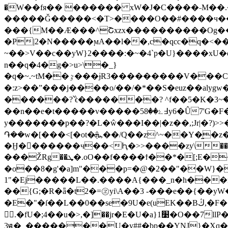
�W��fя�� ������ xW�J�C����˗M��.�
�����Ǧ�����<�T>����O��#����ч���lZ
���{M��Æ���^Շxzx����������Og��?
�P|2�N�����ϻA��l��,c�qcc�q�<��&����Ut15vn
~��>V��c��yW}2����:�~�4`p�U}����xU�o���k_|p��fey^�ع����I������ z�Ծ7l�lg��{cvm)
n��q�4�g�>u>\�_}
�q�~.~tM��ٷ���ɉR3���������V���C��U��1m���f��#��^\z���߾On�g_��7W���׫�O�F���χ���e��Qy����CsR�5>�p�l}8W�͍�����������������Fb��j�[�'ǝ�α��uy�s1(~9��w���i|
�:z>��ˮ���j����o/��/�*��S�euz��alygw����cՋ�_�/����S��E߿~����
������?݅՝ϵ�������? ^f��5�K�ݸ�~3���������F��u�ю�.?��zy�<<>�^|}
��n��e�t�����v�����߃ۓ��58y6�Û7'G�F������mΨ߿��8>��<��/��5@.j���ۢ���p����$8�:7j�g|,�gǏ�_�o��y`��n��~�}�}|ܺ
y�������p��?�L�ŵ���I��|�z��,;Jr|�
֏��w�[���<[�ot�ܞ,��/Q��z^~��Y�̫�z�:9�϶n���d��t�����iE}���_>>��~�4{9HN�K{�%~���g/
�Ӈ�������ч��<Ԧ�>>����zy\���Ϊ�l�>7U��>;Y�
���ŽRg��ܜ�.oO��f����ϯ��*�[;E��/��i��.�?O�@�7�;�C&O���I��?� �����;�f(U��\%Z�T
�o��8�g'�a]m"���p=�@�2��"��W}�
1"�Ej�����L��.����A{���_n�h���r
��{G;�R�ǟ�t2�=㋽yi\A��3 -���e��{��y
�E�"�ſ��L��0��se�9U�e(uEK��Bڭ,�F�����T���w�(�kw���Īn! ���C3� Kڼ��7�h���R?:�轛#���Ⱦ��"Zxe!���R�ہ�>U/
.�fU�;4��u�>,�]��jr�E�U�a}1׹�O��7llP�@�,662�g ]r7̔�&(�Q�`D�$l:��]* s���2�&UHsںn�`��jx��m��� v��+��
3ԭ�_�������U�y##�bp��YNJ}�Xq�