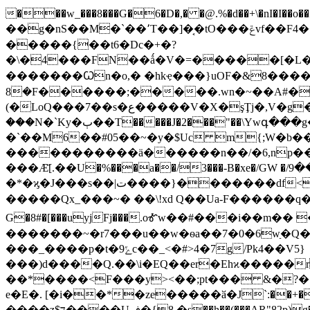
���w_���8���G�6�D�,� �@.%�d��+\�nI�I��o��i&����׽�3�̙���q܉ �;;eG��
��g�nS��M�`��՚T��]�͔�tO���ݝvf��F4����ƃh: �`0�������1uL�n<�Fa �`Э��R�L��2���v0 ©R���4�~�
�����{��t6�Dc�+�?
�\�4���FN��ǻ�V�=�����[�L��
�������Ꙍn�o,� �hkҿ���}uOF�&8����
(�LoQ���7��s�ع�����V�X�şŢj�,V�g�}����}�zj� ��q���A����z��V����۟?��6.��� ��
���N�`Ky�ٻ��T�����J�2���"��\Ywգ���g�ў�_)K�c� �j ��t�|/ �>����kesr��m�O�/
�`��M6��#05��~�y�$Uc m{;W�
�����������ӓ������n��/�6,np���-�
���Ӕ̄[.��U�%���a��/3���-B�xe�/GW �/ث���9�[�jh���U�z�* ��3�X+�$4V./��>�!eӸR���s Hf �P�q����#uR9?
�*�ϗ�J���s��|ﺕ����}�������df<2J3:�y�-1vv6��m�����zg�bL��ʷ�ۻ�K��ד���;��ύ������]�m-oƱ�q~/
�����Qx_���~� ��\!xd Q��Ua-F������q�
G�8#�[���uyjFj���.oᎹw��#���i��m�
�������~�r7���u��w�ѳa��7�0�6wַ�Q
���_����p�t�ݻ9c��_<�#>4�7g/Pk4��V5}
���)d����Q.��\i�EQ��er�Ehϰ�����r���������<����ܖ�X���wI_=o*�����ai0v|
��*����<F���y><��;pt��� &�?�ϐ
e�E�. [�i��*�ze�����ӑ�J`:��
����z$ד����U,ڧ�{8 �s