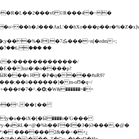
>��һ�,l���AҝL'��hXo���p��r�%�Z�x]
8�F������;�����.wn�~��A#������*9[�j�M�K�+j�`h���޸������)�^�;y���%�J}�7ڪ���>n[�edm
~;
�ԫ�/�������������/
�E��hsz�\�n����p?
+���#�7�^.�⭗;�Ԝ&������=�=
��^.��{��
y-�aӂL�=@�%b��F�I�3�|Ə���,�@�
�*/� ������2&��<�+¿
V�B�"8�}�
\���_Ξ�Cw_�h�qD�Hq