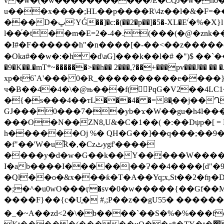
v�w�(�w�����������/E�CQJ�w�no�]�
u���x����;HL��p����R\4z��l�&�F
=�
���D�ڀ˸YǴ��]�c:�(��2�p��]�5�-XL�E'ׄ�%�X}l �d��j���!�B�G�`��k����`[X�Pn-
l��ͬ�t��m�E=2�-4�.(���(�@�znk��2
�I#�F������h"�n����[�-��<��z�����cv����k9�{r���E>�a�h�~߈�p8
�Oka#��w�:�h �d\aG]���k��l�# �")$ ��`����P
�9�K��.�mT*~������>��h�� 2���,?��+���pv
xp�t6`A'��� 0�R_����������e����}
ч�B��4�4�\�@њ���f( PqG�V2��4LC
�{�s���4��тL���4� �=8�֢��j��Ղ�a����'�F�V�`
GJ���0���7��yb�ϫ�W��gu�h4l����˄�B�ܠ��x��_5�����^���B��5 Ţb�S��
���O�N��ZN8,U&�C�1��( �:��Dψp�[ =
h������Oj %� QH�G��]��q���;��9
�f"��'W�u֠R�,�Czٹygf'����
����y�d�w�G��k��Y��͓���W�����
I�ab����I�����|��Ɂ��4����[d"�
�Ql��o�&x���ƙ�T�A��Yq;x,St��2�ʩ�
�;�^�u0wO���ӷ�sv�0�w�����{��Gf��M%JqhE������
����F}��{c�Uֱ� #,;P��z��gU55� �����
�_�~A��zd<2�\�b����`��S�%�%���fo