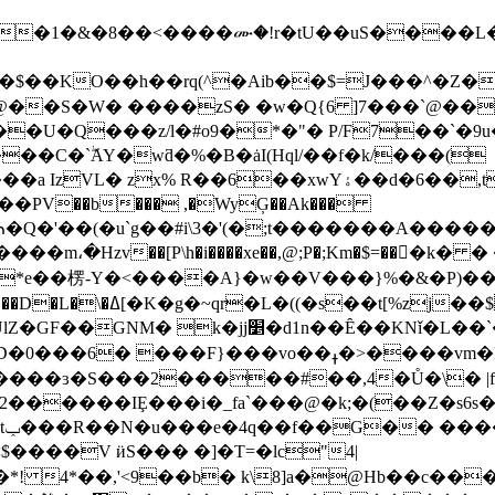
e�1�&�8��<����ሙ�!r�tU��uS����L�f[
��KO��h��rq(^�Aib��$=J���^�Z��8
�@��S�W� ����zS� �w�Q{6 ]7���`@��
�U�Q���z/l�#o9�*�"� P/F7��`�9u�
�C�`ۖAY�wƌ�%�B�ȧI(Hql/��f�k/���(
% R��6��xwYۀ��d�6��,tj�΁$�8c�
�PV��b��� ,�WyĢ��Ak���
���J0Mⷓ�Q�'��(�u`g��#i\3�'(�;t������
���m،�Hzv��[P\h�i����xe��,@;P�;Km�$=���ّ
A� *e��楞-Y�<����A}�w��V���}%�&�P)�
�a ��������I��$~�g
Nǐ�L��`�b�C���n����ol��6�G�sB�*
�F}���vo��ߪ�>����vm�N�(IMh��b}
`����ɜ�S���2�����#��,4�Ů�\
������IȨ���i�_fa`���@�k;�(��Z�s6s
�
����V ӥS��� �]�T=�lc"4|
! 4*��,'<9��b� k\8]a�@Hb��c��