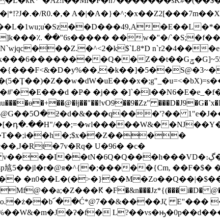
|*!?J�.�/R0.�,� A�|�A�}�^;�x��Z2[���7m��
]k���؉ ��"6s����� ��w�"�/`�S;�f��j
c���Z.�^<2�k$`L8*D n`r2�4���e�/
��Q��Z��t��Gݯ�G]~55�NG'�9=�;����
t�{���F<&�D�y%��,�k��]�5��S@�3~�
(5�Ţ��)�Z�� w�dW�uE���x�;g"_�u=<�bX)=
#'��E���d �P� �j�� �]`�l��N6�E�e_�f
[�դ�.��H"/��;=�wl�����W&��Ǌ��Y�
 �T��;i��h�;$x��Z����
J�Rt�7v�Rq� U�96� �c�
��I��tN�6Q�Q���h���VD�։ڲ��t�v4��|
p訄5�
�jl�r�@я�^{�;�����{Cm, ��F�$� �c�"
� �n0��L�(�>�}��M�Zo��Q��|�$��Qs��q
��a;�Z���Ԟ �F�&n���Jz*{(���i�D� @�gl�
l�#%��W&�m�J�ʔ�f� L?��vs�ԣ�0p��d�