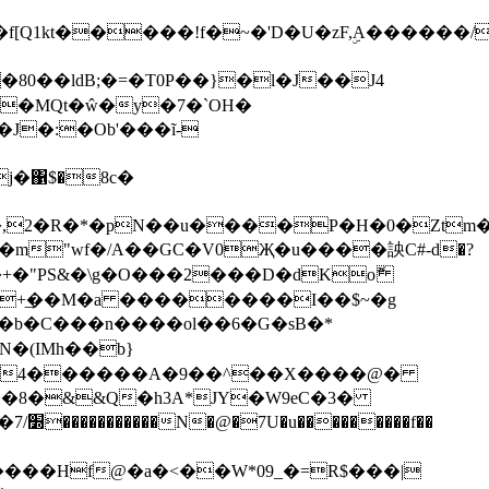
Q1kt�����!f�~�'D�U�zF,ۣA������/
0��ldB;�=�T0P��}�l�J��J4
�MQt�ŵ�y�7�`OH�
J�:�Ob'���ĩ-
�A�����,2�R�*�pN��u����P�H�0�Zt
k� � �m"wf�/A��GC�V0Җ�u����詇C#-d�?
�+�"PS&�\g�O���2���D�dKoޮ
� |f4������A�9��^��X����@�
��8�&&Q�h3A*JY�W9eC�3�
����Hf@�a�<��W*09_�=R$���|