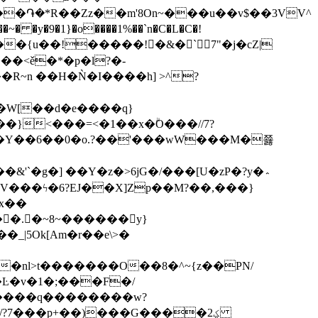
�֏�*R��Zz��m'8On~���u��v$��3VV^
R~n ��Η�Ǹ�I����h] >^?
�W[��d�e����q}
Y��6��0�o.?��'���wW���M�쬻
x��
�nl>t�������O��8�^~{z��PN/
�v�1�;���F�/
y����q��������w?