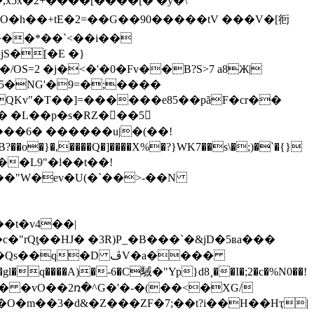
XO�h��+ tE�2=��G��90�����tV ���V�[衐
S�[�E �}
OS=2 �j�<�'�0�Fv��B?S>7 a8Ж|
QKv"�T��]=������e85��pãF�cr��
s�� �L��p�s�RZ���5
���6� ������u|�(��!
�"W�ev�U(�`��>-��N
rQƫ��HJ� �3R)P_�B���`�&jD�5ʙa���
�D ڦV�a����
q����A)�-6�C䮙�"Yp}d8¸��I�;2�c�%N0��!
��O�m��3�d&�Z���ZF�7;��t?i��H��Hҭ|