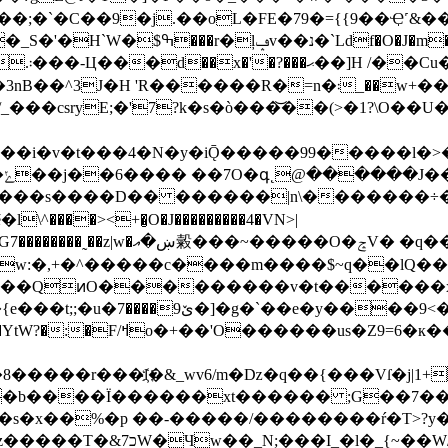
;�`�C��9�j.��oL�FE�79�={{9��Ҿ˹&��
"�j�cΖ|
csryE;�'7?k�s�ò���͝��(>�1?\O��U��
��i�v�t���4�N�y�iǬ�����99����
�l�>
?
����s����D�� ������|n\�������÷�
���><+�̮O�J���������4�VN>|
g�] ��Y�z�>6jG�/���[U�zP�?y�؞
���QͷO���������v�t������
<��.�~8~������y}
�к���_|5Ok[Am�r��e\>�
����r���l҉�&_wv6/m�ǲ�q��{���Vſ�j|1+
�b����Ï������xt������ ;G��7��Ŀ
��s�x��%�p ��-�����/��������ŕ�T>?