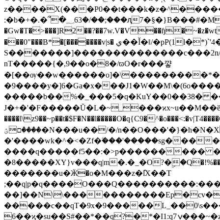
z����X(���P0��t���k�z�^������
:�b�+�.�՞�؁63�/��;���ԯ7�§�}B���#�M�_S�'�H`W�$ߒ���r�ļݡv��נ�`Ldf�O�J�m��~� �y�9�1}�o����1%��`n�C�L�C�!
�Gw�T�>���]R2��?��7w.V�V��ɧ�~�z�wt.܃���-Ц���d��x�'�?���ޙ��]H /��Cu��{u��!�����!�&�`7
���0"���B*�[�������v|s� ي��Ǐ�ǁ/�pP(1l�*)`'4�3nB��^3J�H 'R������R�=n�܃_��w+����<ě�*�p�l?�-
S�������]��������������c���2n/_���
nT�����{�,9��o�8�/ϖO�r���꺟
�[��ѹ��w�̣�����o]�\���������*�
�9����y�]6�Ga�x���J1�W��M\�(6o����ݺ��j��6���� ��7O�գ˛@������J���}<���=<�1��x�ۗO���//7
�����b��%�_���5�q�KuY��0��38� 
J�+�'�F�����Ŭ�L�~_���ϰx~u��M��ӗ�l\^�
����l\
z9��~p��t�$F�N��l�����O�q{C9�^�o���<:�v|T4����G7��������˷��z|w�ښ�އ糓���~�����O�ݘV� �q���&'`�
����םؽ�N���u��/�/n��O���'�}�h�N�Xw:�,+�^�����c����m����$~q��lԚ��V���ϟ�6?EJ��X]Zp��M?��,���}
�'����wk�^�<�Zf�ۧ���'�����sg���
����q�����f5��:�>p��������� �{e���t;;�u�ێ9����7�]�g�`��e�y����9
�8�����XY}v���q|m�.�_�O?�ۣ�Q�!%��YtW?�:�F/ߞo�+��'O������us�Z9=6
�������u�Ӝ�o�M���z�ٚlX��T
;��q|p�q����O���Q����������:���8�
��]��N\\�����������Ep�cv�
�����c��qT�9x�9�����L_��0\s�
6��ϗ�su��S#��*��q?�*�I1:q7ݍ���~�z�����T�&כ7W�Чw��_N;���I_�l�_{~��W/?7���p+��)���G����2ؼ