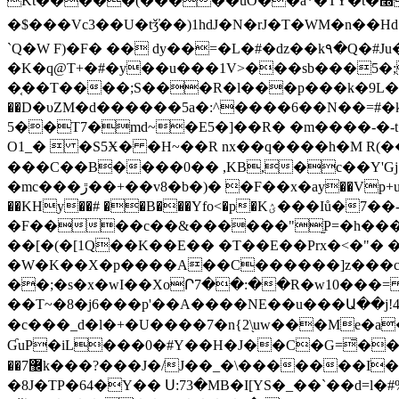
Kt�����(�����uO��a*�TY�t�׭�L�kR*"�Az!i��Ml�P�h7�������sK#�(��$� ,x5x�2+����[����[� �y�\
�$���Vc3��U�tǯ̕��)1hdJ�N�rJ�T�WM�n��Hd�
`Q�W F)�F� �� dy��=�L�#�dz��k٩�Q�#Ju��L�1wu;u̕�Sz��D���49,A�E��L�*���*��`<��i��
�K�q@T+�#�y��u���1V>���sb���5�;
�֤��T����;S���R�l���p���k�9L�N`wjq
��D�υZM�d������5a�:^����6��N��=#�k���6������
5��T7�md~�E5�]��R� �m����-�-
O1_�  �S5Ӿ� �H~��R nx��q����h�M R(��
���C��B����0�� ,KB,�c��Y'Gj�
�mc���ڙ��+��v8�b�)� �F��х�ay��Vp+uu����ɵ�+��@�ɫj��"��!vO9��9�Zz" ���D�J9�G�˺x�B?��o�}�,����Q�]����X%�?}WK7��s\�;)�`�{}
��KHy��# ��B���Yfo<�p�Kؽ���Iů�7��-@G��5Օ�ƻ�d�&���q���'?�� 1"e�J���L9"�l��t��!
�F
����c��&������"֦P=�h���
��[�(�[1Q��K��E�� �T��E��Prx�<�"�
�W�K��X�p����A��C������]z���c��,
��;�s�x�wI��XoՐ7��:��R�w10���= v��
��T~�8�j6���p'��A����NE��u���Ա��j!4
�c���_d�l�+�U����7�n{2\֖uw���Me�a�
ƓuP�iL���0�#Y��H�J��C�G=̄��Mf@
��7޼k���?���J�/J��_�\�������I�o.�ż��b՜��Ć*@7��&����Jζ E"��� � �vO��2ռ�^G�'�-�(��<�XG/
�8J�TP�64�Y�� Ս:73�MB�I[YS�_��`��d=