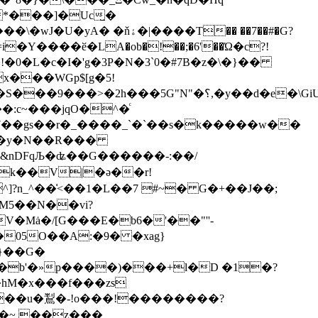
*���]�Uc̺�
i�Y����ӗ�LA�ob�!��;�6'��Ώ�c?!
"N"�؟,�y��d�e�\GiUְ����z��?
:c~���jqO�^�ͨ
7��gs��r�_����_`�`��s�k�����w��
FqЉ�ʥ��G������-:��/
?n_^��͑<��1�L��7 #~� G�+��J��;
�Mȧ�/[G���E�b6�'��"''-
}��G�
b'�»p����)���+l�D �1�?
�hM�x���f���zs
~��u�鵥�-!o���!��������?
��~ ��z���