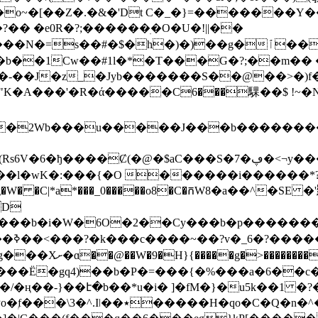
�[��Z�.�&�'Dt C�_�}=�������Y���
�� �e0R�?;� �����ׅ�O�U�!||��
���N�=s�
�#�$�h�)�)��g�ٱ����r�Fn�B��.&wMc�`��]�
��b��1Cw��#1l�*�T���G�?;��m��
-��J�z_�Jyb�������S��@��>�)f��7
�A���'�R�ά�����C6���騍��$ !~
�2Wb���u�����J���b��������t
-��l�wK�:���{�O ������i������*?
 D
Cy���b�p�������ݷO&�gO5��?�����>^�7�����*�'���n8
���?
�x�?� �sW>s�~��
�����Ë�gq4)��b�P�=���{�%���a�6��c
am���/M����6��:Ih�M�� }�F��n;��