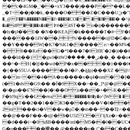
�c�4GM�_'��+xY3���)���P�*��L
_�T=��j�l�k܇����O���Z�C���Uݨr�"Ms�_w��/ؿ$�2��^: �A�`��D-�/]��\E���@����\�wJ�U�yA� �ňۀ�|����T�� ��7��#�G?
�_@F��%�����N���J>���$�CO�� ��J���ӏ
�a�dP ��]��x�4� ߈#�4ST��`o�ij������$ĸ�Dwk���ts ��D`gH�I,���;�"� A����!�0�L�c�I�'g�3P�N�3`0�#7B�z�\�}��
�lx�jJ�֬�E� �N��KEAj�k�����T�#~ 9'�I$D�7��Jb�eدf���Ķ@��x�'Og
������1≨Ԝ��,%'�����r@D�G�e8H���,�ĕ
��Y����W[�K7�%K1�(���� e:>��M%�
�6��Kɐ��G�*I���7�9HR`�2�)i�
���I4|��} �gwI�itWݰ��_�� ��2��_� ��o����)������E4�i��v��pD� �w�X����y�N��R���
��^�<H{�Ӈ��wd�P�x����}���l��;
�{��S5Uޤ\.������J�J^,�d͜4p)���XZ �@/H���8h�9�����D{�����km��0Dk��V|�ә��r!
��m>��4�A�m����x�q4�om� !�]�T
(�1�dv�G9:�� �Ȉ�9X��>��_]*@�@���);"�J
�\�g
o��6ˆN��]�\��Ou��z�+�-K���
F�h!9qc��L�ՠa-������/�#�y�o^]W� �
��g�T��2��1��Ж3����h��V�I��
2m���ci�V��w�ϼ�;�ṁ��~��Ҵ\<�
��@���F��-�t@�$�U5Z C�f`ɧXz�>��
�d���(~�0a$B����\ml�M5�t�l��U
G�q�����飅�� @�����n�ˌ("�t�