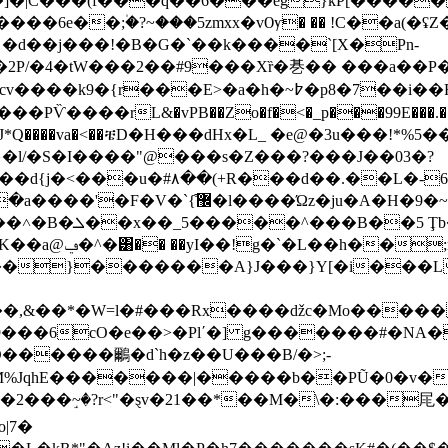
|C���(f���q��6���eg}kP[����� �i
����6e��;۠�?~���5zmxx�vѸ� �� !C��a(�
P/�4�tW���2��#9���Xȑ�㐞�� ���a��P�m͂�
�7��i��Rq�^���?��0�/뽹�v|�b�yN�K8_DO��
Ѷ����rL&�vPB��Zo�f�<�_p���99E���.��P�.��
���J�� �� �J*Q����va�<��ቼD�H���dHx�L_ �e@�3u
�l/�S�I����"@���s�Z���?���J��03�?
1��d{j�<���u�#۸��(+R���d��.��L�-
{͒޼�l����Ώz�ju�A�Η�9�~��
.���A�6 1goy!
 K��a@
ݠ�^�͸�� ��yI��!g�`�L��h��;n�a-����a�.x �n����c?7�"�
��}�������A}J���}Y[�i���L�
,&��*�W=l�#���Rx����ǆc�Mo�����
9���6cO�e��>�Plʹ�] g�������#�NA�
D������鸍�d`h�z��U���B/�>;-
�|�����b��PŨ�0�v�Z ٧y0��Y��h��A�z=*Xġ�p�#*1�
��2���ٟ~�?r<"�ȿv�21��*��M�\�:���㞑�
|7�