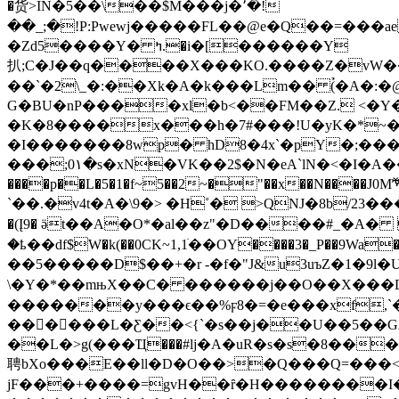
�货>IN�5��\��$M���j�٬�!
��_;�!P:Pwewj�����FL��@e�Q��=���a
�Zd5����Y� ߤ.�i�[������Y
扒;C�J��q����X���KO.����Z�vW��$
��`�2\_�:��Xk�A�k���Lm�� (̉�A�:
G�BU�nP����xl�b<��FM��Z. <�Y�
�K�8����x���h�7#���!U�yK�*~��
�I�������8wp� hD8�4x`�pY�;�����a IzVL� zx
���;0۱�s�xN�VK��2$�N�eA`lN�<�I�А��
����p��L�5�1�f~5��2~�"��x��N�
`��.�v4t�A�\9�> �H˚� >QNJ�8b/23���
�(Į9� ӛt��A�O*�al��z"�D����#_�
�ҍ��df$W�k(��0CK~1,1ׁ��OY����3�_P��9Wa���D�L�\�ߡ[�K�g�~qr�L�((�s��t[%zj��$+͢��M
��5�����D$��+�r -�f�"J&u3uъZ�1�9l�UlZ�GF��GNM� k�jj׵�d1n��Ȇ��K
\�Y�*��mњX��C� ������j��O��X���D�0���6� ��
�������y���ϵ��%ϝ8�=�e���xf,
���ُ���L�Ƹ��<{`�s��j��U��5��G2
��L�>g(���Ҵ���#lj�A�uR�s�s�8���tݕ���R��N�u���e�4q��f��G�� ����7/׽�����������N�@�7U�u���������f�
聘bXo���E��ll�D�O��>�Q���Q=���<$
ϳF���+����=gvH��ȓ�H��������I�*