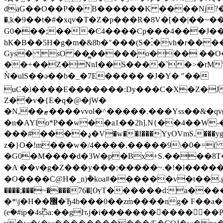
daG��O��P��B������K ����ǋ?�o~
�,k�9��t�#�xqv�T�Z�p���R�8V�[��|��~��?
G0���;���Ͼ4����Cp���4���J�
hК�B��5H�g�m�&8ƅ�"���(S�;̉�vh�r��
Gys� sO ��͇�����͔o��� ��O�
��+��Z�NnI��S����`�>�rM"K
Ǹ�ulS��ә��b�_�7E����� �J�Y� "��
uC�i����E�������:Dy���C�X�Z�J
Z��v�{E�q�@�jW�
�N,��ޓ����vvol�^�����.���Yss��&�qv(Rs6V�6�ђ����Ȼ(�@�$aC���S�7�ڥ�<¬y����5�v��j�jg1�P��y�n])ߵFw���pr��ݬ���Sf�/
�n�AYlo*P��w��a1��2h].N{��4��W
���#����ډ�V�w��I���YyOVmS.���yg�W� �C|*a*���_0�����o8�C�កW8�a��^�SE �'ⶫd NV����N�d(祤
z�}O�!m���w�/4����,�����9\�0�=(
�G0�M����d�3W�p�Bx+S.����8T���b�i�W�6O�2��
�A ��v�g�Z���y���;�����~.�!�l������ߢ��<���?�k���c����~��?v�_6�?�����#���O���"��� 
�O����C@H�_n)݃�koa#������v�t��.g���Xށ�ɑ��@��W�9�H}{�����g�>����������|?N_���`6H8����,�
����;���~����76�[ѸT������d:a�
�*\j�H��޼�Ђ4b���0��z݁m����ng� F��a��/�ң��-}��է�b��*u�i� ]�fМ�}�u5k��1 �?�h���a�,e�U�e%+Aҝ��l,�_O�Z�ڮ���>
(eۡ�#ip�4stֽ֟5a:��gIԏj�i�������������Po�ۭf���\3�^.Iǀ��٭�����H�qo�C�Q�n�^�