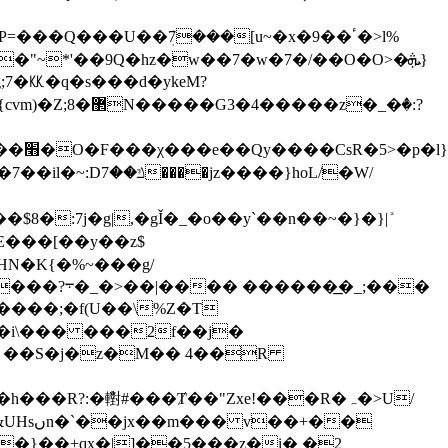
���U��ܲ7���[u~�x�9��ٴ�>l%
~*'��9Q�hz�w��7�w�7�/��O�O>�ܞ}
��[��y��z$
�͟_;���
��i\��� ���2f��j�
 R ��S�j�z�M�� 4��R
�}��+qx�|]��5���z�i� �2