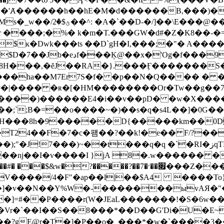
��'Ⱥ������h��hE�M�d������B,���)�
� �^jr ����;�%� k�m�T.���GW�d#�Z�K8��-�=
�f���9x���WGp$[g�5!
J��RA�}.���Ӻ�������S�S���9���>�2h���5G
��ha��M7Er7S�f� �p��N�Q���� � ��
�#�|���� �ʀ�[�HM��������Or�Tw��g�
�
`;B�=��o����~�)��s�q�s4L��]�0G��&nD
24��F�7�c�퍰��?��k!�e�� F/?��^]
!7���)~��t���q�q �`�RI�زqTM5��N��vi?
�nj��I�v����I }jA 8�.w������ �V
��#� ���$&w�?��
���?��7�׏��׳���Z���05O��A:�9� �xag}
V����/4�F"�ap��l|��$A4 ����To
�]�v��N��Y%W�-�������ыvAЯ�"�
�]=#��P����r(W�JEaL�������!�S�6w�
C�Vr�`��I��S��8���*��D��G'Di�U�E
C����?gE@r�T�]�P��o�_���*�w�`����3