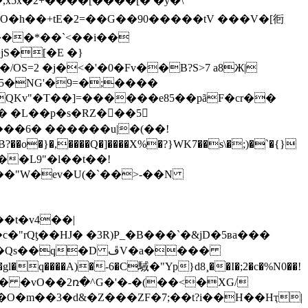
XO�h��+ tE�2=��G��90�����tV ���V�[衐
S�[�E �}
OS=2 �j�<�'�0�Fv��B?S>7 a8Ж|
QKv"�T��]=������e85��pãF�cr��
s�� �L��p�s�RZ���5
���6� ������u|�(��!
�"W�ev�U(�`��>-��N
rQƫ��HJ� �3R)P_�B���`�&jD�5ʙa���
�D ڦV�a����
q����A)�-6�C䮙�"Yp}d8¸��I�;2�c�%N0��!
��O�m��3�d&�Z���ZF�7;��t?i��H��Hҭ|