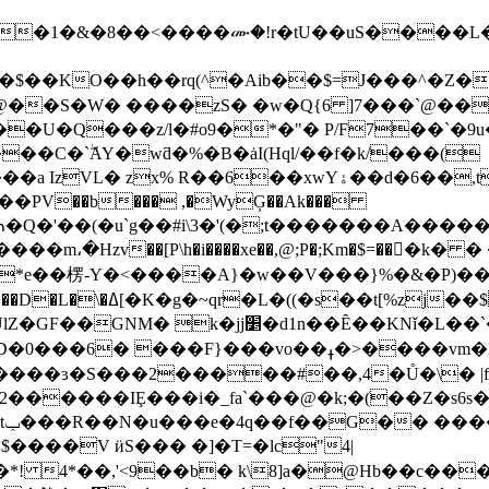
e�1�&�8��<����ሙ�!r�tU��uS����L�f[
��KO��h��rq(^�Aib��$=J���^�Z��8
�@��S�W� ����zS� �w�Q{6 ]7���`@��
�U�Q���z/l�#o9�*�"� P/F7��`�9u�
�C�`ۖAY�wƌ�%�B�ȧI(Hql/��f�k/���(
% R��6��xwYۀ��d�6��,tj�΁$�8c�
�PV��b��� ,�WyĢ��Ak���
���J0Mⷓ�Q�'��(�u`g��#i\3�'(�;t������
���m،�Hzv��[P\h�i����xe��,@;P�;Km�$=���ّ
A� *e��楞-Y�<����A}�w��V���}%�&�P)�
�a ��������I��$~�g
Nǐ�L��`�b�C���n����ol��6�G�sB�*
�F}���vo��ߪ�>����vm�N�(IMh��b}
`����ɜ�S���2�����#��,4�Ů�\
������IȨ���i�_fa`���@�k;�(��Z�s6s
�
����V ӥS��� �]�T=�lc"4|
! 4*��,'<9��b� k\8]a�@Hb��c��