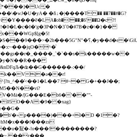
*���]�Uc̺�
i�Y����ӗ�LA�ob�!��;�6'��Ώ�c?!
"N"�؟,�y��d�e�\GiUְ����z��?
:c~���jqO�^�ͨ
7��gs��r�_����_`�`��s�k�����w��
FqЉ�ʥ��G������-:��/
?n_^��͑<��1�L��7 #~� G�+��J��;
�Mȧ�/[G���E�b6�'��"''-
}��G�
b'�»p����)���+l�D �1�?
�hM�x���f���zs
~��u�鵥�-!o���!��������?
��~ ��z���