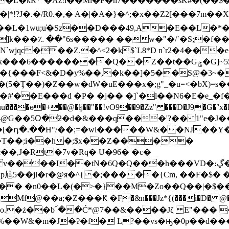
|*!?J�.�/R0.�,� A�|�A�}�^;�x��Z2[���7m��
]k���؉ ��"6s����� ��w�"�/`�S;�f��j
c���Z.�^<2�k$`L8*D n`r2�4���e�/
��Q��Z��t��Gݯ�G]~55�NG'�9=�;����
t�{���F<&�D�y%��,�k��]�5��S@�3~�
(5�Ţ��)�Z�� w�dW�uE���x�;g"_�u=<�bX)=
#'��E���d �P� �j�� �]`�l��N6�E�e_�f
[�դ�.��H"/��;=�wl�����W&��Ǌ��Y�
 �T��;i��h�;$x��Z����
J�Rt�7v�Rq� U�96� �c�
��I��tN�6Q�Q���h���VD�։ڲ��t�v4��|
p訄5�
�jl�r�@я�^{�;�����{Cm, ��F�$� �c�"
� �n0��L�(�>�}��M�Zo��Q��|�$��Qs��q
��a;�Z���Ԟ �F�&n���Jz*{(���i�D� @�gl�
l�#%��W&�m�J�ʔ�f� L?��vs�ԣ�0p��d�