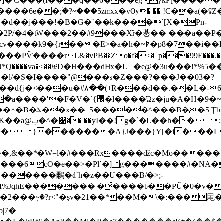
|C���(f���q��6���eg}kP[����� �i
����6e��;۠�?~���5zmxx�vѸ� �� !C��a(�
P/�4�tW���2��#9���Xȑ�㐞�� ���a��P�m͂�
�7��i��Rq�^���?��0�/뽹�v|�b�yN�K8_DO��
Ѷ����rL&�vPB��Zo�f�<�_p���99E���.��P�.��
���J�� �� �J*Q����va�<��ቼD�H���dHx�L_ �e@�3u
�l/�S�I����"@���s�Z���?���J��03�?
1��d{j�<���u�#۸��(+R���d��.��L�-
{͒޼�l����Ώz�ju�A�Η�9�~��
.���A�6 1goy!
 K��a@
ݠ�^�͸�� ��yI��!g�`�L��h��;n�a-����a�.x �n����c?7�"�
��}�������A}J���}Y[�i���L�
,&��*�W=l�#���Rx����ǆc�Mo�����
9���6cO�e��>�Plʹ�] g�������#�NA�
D������鸍�d`h�z��U���B/�>;-
�|�����b��PŨ�0�v�Z ٧y0��Y��h��A�z=*Xġ�p�#*1�
��2���ٟ~�?r<"�ȿv�21��*��M�\�:���㞑�
|7�