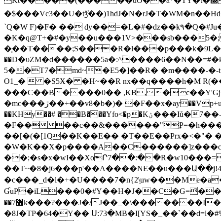
Kt�����(�����uO��a*�TY�t�׭�L�kR*"�Az!i��Ml�P�h7�������sK#�(��$� ,x5x�2+����[����[� �y�\
�$���Vc3��U�tǯ̕��)1hdJ�N�rJ�T�WM�n��Hd�
`Q�W F)�F� �� dy��=�L�#�dz��k٩�Q�#Ju��L�1wu;u̕�Sz��D���49,A�E��L�*���*��`<��i��
�K�q@T+�#�y��u���1V>���sb���5�;
�֤��T����;S���R�l���p���k�9L�N`wjq
��D�υZM�d������5a�:^����6��N��=#�k���6������
5��T7�md~�E5�]��R� �m����-�-
O1_�  �S5Ӿ� �H~��R nx��q����h�M R(��
���C��B����0�� ,KB,�c��Y'Gj�
�mc���ڙ��+��v8�b�)� �F��х�ay��Vp+uu����ɵ�+��@�ɫj��"��!vO9��9�Zz" ���D�J9�G�˺x�B?��o�}�,����Q�]����X%�?}WK7��s\�;)�`�{}
��KHy��# ��B���Yfo<�p�Kؽ���Iů�7��-@G��5Օ�ƻ�d�&���q���'?�� 1"e�J���L9"�l��t��!
�F
����c��&������"֦P=�h���
��[�(�[1Q��K��E�� �T��E��Prx�<�"�
�W�K��X�p����A��C������]z���c��,
��;�s�x�wI��XoՐ7��:��R�w10���= v��
��T~�8�j6���p'��A����NE��u���Ա��j!4
�c���_d�l�+�U����7�n{2\֖uw���Me�a�
ƓuP�iL���0�#Y��H�J��C�G=̄��Mf@
��7޼k���?���J�/J��_�\�������I�o.�ż��b՜��Ć*@7��&����Jζ E"��� � �vO��2ռ�^G�'�-�(��<�XG/
�8J�TP�64�Y�� Ս:73�MB�I[YS�_��`��d=