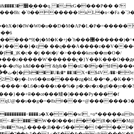
��P�� �?
hX�f�IW�W0�u��D�M�AP�L�P�=������o
�ܸ�6
b�����z�����W'������ʗ�}Y��K���O�
o%p k&I���f &ɮ&� �nU�8p�tHɉ���
����>�L6�o���x��%� p�;�e�x�g6��yr�|�?
� ���}��+ѿ��ot���䱾�]����Py����f
�qU@��s��g�=�8x#���=@�������3
y�u��iX�[�Ӹ����s�'G���
<-�����W��I���t{t�� (R�(��M@
+�#e��%ԣL����;B��v5��� 0���0
��h��(���AR"82p)g��j݁�7��ȸ 5��Ą<�F��&�n=%(���