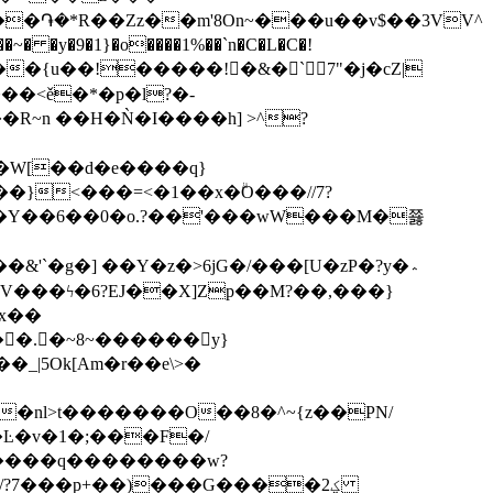
�֏�*R��Zz��m'8On~���u��v$��3VV^
R~n ��Η�Ǹ�I����h] >^?
�W[��d�e����q}
Y��6��0�o.?��'���wW���M�쬻
x��
�nl>t�������O��8�^~{z��PN/
�v�1�;���F�/
y����q��������w?