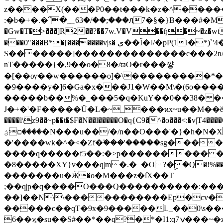
z����X(���P0��t���k�z�^������
:�b�+�.�՞�؁63�/��;���ԯ7�§�}B���#�M�_S�'�H`W�$ߒ���r�ļݡv��נ�`Ldf�O�J�m��~� �y�9�1}�o����1%��`n�C�L�C�!
�Gw�T�>���]R2��?��7w.V�V��ɧ�~�z�wt.܃���-Ц���d��x�'�?���ޙ��]H /��Cu��{u��!�����!�&�`7
���0"���B*�[�������v|s� ي��Ǐ�ǁ/�pP(1l�*)`'4�3nB��^3J�H 'R������R�=n�܃_��w+����<ě�*�p�l?�-
S�������]��������������c���2n/_���
nT�����{�,9��o�8�/ϖO�r���꺟
�[��ѹ��w�̣�����o]�\���������*�
�9����y�]6�Ga�x���J1�W��M\�(6o����ݺ��j��6���� ��7O�գ˛@������J���}<���=<�1��x�ۗO���//7
�����b��%�_���5�q�KuY��0��38� 
J�+�'�F�����Ŭ�L�~_���ϰx~u��M��ӗ�l\^�
����l\
z9��~p��t�$F�N��l�����O�q{C9�^�o���<:�v|T4����G7��������˷��z|w�ښ�އ糓���~�����O�ݘV� �q���&'`�
����םؽ�N���u��/�/n��O���'�}�h�N�Xw:�,+�^�����c����m����$~q��lԚ��V���ϟ�6?EJ��X]Zp��M?��,���}
�'����wk�^�<�Zf�ۧ���'�����sg���
����q�����f5��:�>p��������� �{e���t;;�u�ێ9����7�]�g�`��e�y����9
�8�����XY}v���q|m�.�_�O?�ۣ�Q�!%��YtW?�:�F/ߞo�+��'O������us�Z9=6
�������u�Ӝ�o�M���z�ٚlX��T
;��q|p�q����O���Q����������:���8�
��]��N\\�����������Ep�cv�
�����c��qT�9x�9�����L_��0\s�
6��ϗ�su��S#��*��q?�*�I1:q7ݍ���~�z�����T�&כ7W�Чw��_N;���I_�l�_{~��W/?7���p+��)���G����2ؼ