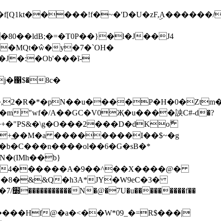
Q1kt�����!f�~�'D�U�zF,ۣA������/
0��ldB;�=�T0P��}�l�J��J4
�MQt�ŵ�y�7�`OH�
J�:�Ob'���ĩ-
�A�����,2�R�*�pN��u����P�H�0�Zt
k� � �m"wf�/A��GC�V0Җ�u����詇C#-d�?
�+�"PS&�\g�O���2���D�dKoޮ
� |f4������A�9��^��X����@�
��8�&&Q�h3A*JY�W9eC�3�
����Hf@�a�<��W*09_�=R$���|