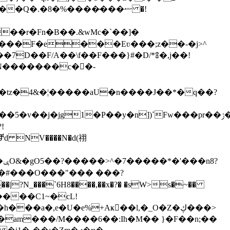
Q�.�8�%����̴���ޟ �!
 ���F�e���Eʋ���;z��-�j>^
D��F/A��\f��F���}#�D/*ꇞ�,j��!
�N�������c��-
z�4&�¦�����aU�n����J��*�q��?
!
?
����C1~�cL!