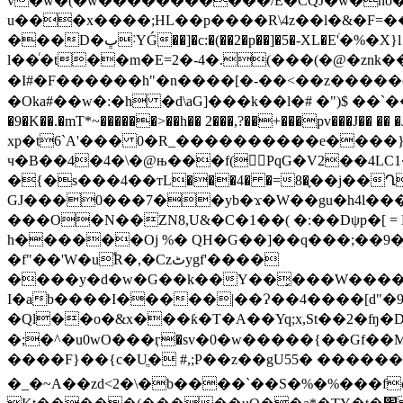
v�w�(�w�����������/E�CQJ�w�no�]�
u���x����;HL��p����R\4z��l�&�F
=�
���D�ڀ˸YǴ��]�c:�(��2�p��]�5�-XL�E'ׄ�%�X}l �d��j���!�B�G�`��k����`[X�Pn-
l��ͬ�t��m�E=2�-4�.(���(�@�znk��2
�I#�F������h"�n����[�-��<��z�����cv����k9�{r���E>�a�h�~߈�p8
�Oka#��w�:�h �d\aG]���k��l�# �")$ ��`����P
�9�K��.�mT*~������>��h�� 2���,?��+���pv
xp�t6`A'��� 0�R_����������e����}
ч�B��4�4�\�@њ���f( PqG�V2��4LC
�{�s���4��тL���4� �=8�֢��j��Ղ�a����'�F�V�`
GJ���0���7��yb�ϫ�W��gu�h4l����˄�B�ܠ��x��_5�����^���B��5 Ţb�S��
���O�N��ZN8,U&�C�1��( �:��Dψp�[ =
h������Oj %� QH�G��]��q���;��9
�f"��'W�u֠R�,�Czٹygf'����
����y�d�w�G��k��Y��͓���W�����
I�ab����I�����|��Ɂ��4����[d"�
�Ql��o�&x���ƙ�T�A��Yq;x,St��2�ʩ�
�;�^�u0wO���ӷ�sv�0�w�����{��Gf��M%JqhE������
����F}��{c�Uֱ� #,;P��z��gU55� �����
�_�~A��zd<2�\�b����`��S�%�%���fo