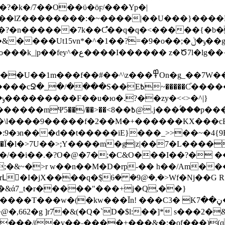
?�k�/7��O��ϋ�ӧϝ/���Yp�|
��������:�~����|��U���}����P=���Q
�n������7k��Ƈ͛��q�q�<�����{�b��"
*�^�1��?=�9�o��;�ݸ�ڵ��g;7�㏍�q�s���d�ykeM?
�Z;8�޲N�����G3�4�����z�_�ٛ�:?
�Ƈ�����7��il�~:Dݿ��7����jz����}hoL/�W/
?)>>�\l����9�����f�2��M�+������KX���cE�
���m�gͦ|z|��7�L�������?܋�_�˃��|���� ������
;�&~�>r w��n��M�D�rp-�� h��/Am�
Լ�I�jX����q�݀$6� �9@�,�>Wf�Nj��G
W�&ά7_t�r�����"���+j�Q,��}
���/(�v��˗����+���&�;�of���)(q