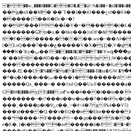
���w_���8���G�6�D�,� �@.%�d��+\�nI�I��o��i&����׽�3�̙���q܉ �;;eG��
��g�nS��M�`��՚T��]�͔�tO���ݝvf��F4����ƃh: �`0�������1uL�n<�Fa �`Э��R�L��2���v0 ©R���4�~�
�����{��t6�Dc�+�?
�\�4���FN��ǻ�V�=�����[�L��
�������Ꙍn�o,� �hkҿ���}uOF�&8����
(�LoQ���7��s�ع�����V�X�şŢj�,V�g�}����}�zj� ��q���A����z��V����۟?��6.��� ��
���N�`Ky�ٻ��T�����J�2���"��\Ywգ���g�ў�_)K�c� �j ��t�|/ �>����kesr��m�O�/
�`��M6��#05��~�y�$Uc m{;W�
�����������ӓ������n��/�6,np���-�
���Ӕ̄[.��U�%���a��/3���-B�xe�/GW �/ث���9�[�jh���U�z�* ��3�X+�$4V./��>�!eӸR���s Hf �P�q����#uR9?
�*�ϗ�J���s��|ﺕ����}�������df<2J3:�y�-1vv6��m�����zg�bL��ʷ�ۻ�K��ד���;��ύ������]�m-oƱ�q~/
�����Qx_���~� ��\!xd Q��Ua-F������q�
G�8#�[���uyjFj���.oᎹw��#���i��m�
�������~�r7���u��w�ѳa��7�0�6wַ�Q
���_����p�t�ݻ9c��_<�#>4�7g/Pk4��V5}
���)d����Q.��\i�EQ��er�Ehϰ�����r���������<����ܖ�X���wI_=o*�����ai0v|
��*����<F���y><��;pt��� &�?�ϐ
e�E�. [�i��*�ze�����ӑ�J`:��
����z$ד����U,ڧ�{8 �s