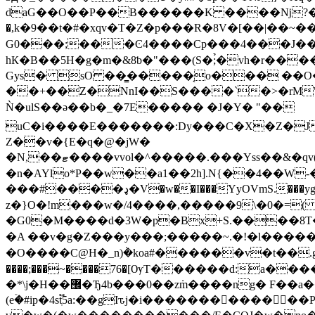
daG��O��P��B������K ����ǋ?�o~
�,k�9��t�#�xqv�T�Z�p���R�8V�[��|��~��?
G0���;���Ͼ4����Cp���4���J�
hК�B��5H�g�m�&8ƅ�"���(S�;̉�vh�r��
Gys� sO ��͇�����͔o��� ��O�
��+��Z�NnI��S����`�>�rM"K
Ǹ�ulS��ә��b�_�7E����� �J�Y� "��
uC�i����E�������:Dy���C�X�Z�J
Z��v�{E�q�@�jW�
�N,��ޓ����vvol�^�����.���Yss��&�qv(Rs6V�6�ђ����Ȼ(�@�$aC���S�7�ڥ�<¬y����5�v��j�jg1�P��y�n])ߵFw���pr��ݬ���Sf�/
�n�AYlo*P��w��a1��2h].N{��4��W
���#����ډ�V�w��I���YyOVmS.���yg�W� �C|*a*���_0�����o8�C�កW8�a��^�SE �'ⶫd NV����N�d(祤
z�}O�!m���w�/4����,�����9\�0�=(
�G0�M����d�3W�p�Bx+S.����8T���b�i�W�6O�2��
�A ��v�g�Z���y���;�����~.�!�l������ߢ��<���?�k���c����~��?v�_6�?�����#���O���"��� 
�O����C@H�_n)݃�koa#������v�t��.g���Xށ�ɑ��@��W�9�H}{�����g�>����������|?N_���`6H8����,�
����;���~����76�[ѸT������d:a�
�*\j�H��޼�Ђ4b���0��z݁m����ng� F��a��/�ң��-}��է�b��*u�i� ]�fМ�}�u5k��1 �?�h���a�,e�U�e%+Aҝ��l,�_O�Z�ڮ���>
(eۡ�#ip�4stֽ֟5a:��gIԏj�i�������������Po�ۭf���\3�^.Iǀ��٭�����H�qo�C�Q�n�^�