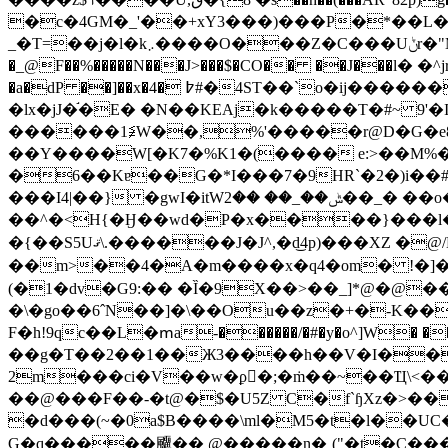
�c�4GM�_'��+xY3���)���P�*��L
_�T=��j�l�k܇����O���Z�C���Uݨr�"Ms�_w��/ؿ$�2��^: �A�`��D-�/]��\E���@����\�wJ�U�yA� �ňۀ�|����T�� ��7��#�G?
�_@F��%�����N���J>���$�CO�� ��J���ӏ
�a�dP ��]��x�4� ߈#�4ST��`o�ij������$ĸ�Dwk���ts ��D`gH�I,���;�"� A����!�0�L�c�I�'g�3P�N�3`0�#7B�z�\�}��
�lx�jJ�֬�E� �N��KEAj�k�����T�#~ 9'�I$D�7��Jb�eدf���Ķ@��x�'Og
������1≨Ԝ��,%'�����r@D�G�e8H���,�ĕ
��Y����W[�K7�%K1�(���� e:>��M%�
�6��Kɐ��G�*I���7�9HR`�2�)i�
���I4|��} �gwI�itWݰ��_�� ��2��_� ��o����)������E4�i��v��pD� �w�X����y�N��R���
��^�<H{�Ӈ��wd�P�x����}���l��;
�{��S5Uޤ\.������J�J^,�d͜4p)���XZ �@/H���8h�9�����D{�����km��0Dk��V|�ә��r!
��m>��4�A�m����x�q4�om� !�]�T
(�1�dv�G9:�� �Ȉ�9X��>��_]*@�@���);"�J
�\�g
o��6ˆN��]�\��Ou��z�+�-K���
F�h!9qc��L�ՠa-������/�#�y�o^]W� �
��g�T��2��1��Ж3����h��V�I��
2m���ci�V��w�ϼ�;�ṁ��~��Ҵ\<�
��@���F��-�t@�$�U5Z C�f`ɧXz�>��
�d���(~�0a$B����\ml�M5�t�l��U
G�q�����飅�� @�����n�ˌ("�t�