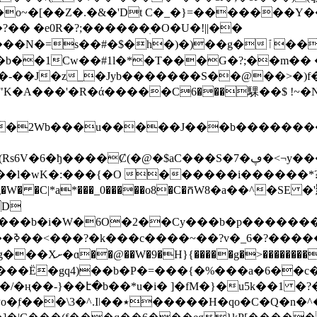
�[��Z�.�&�'Dt C�_�}=�������Y���
�� �e0R�?;� �����ׅ�O�U�!||��
���N�=s�
�#�$�h�)�)��g�ٱ����r�Fn�B��.&wMc�`��]�
��b��1Cw��#1l�*�T���G�?;��m��
-��J�z_�Jyb�������S��@��>�)f��7
�A���'�R�ά�����C6���騍��$ !~
�2Wb���u�����J���b��������t
-��l�wK�:���{�O ������i������*?
 D
Cy���b�p�������ݷO&�gO5��?�����>^�7�����*�'���n8
���?
�x�?� �sW>s�~��
�����Ë�gq4)��b�P�=���{�%���a�6��c
am���/M����6��:Ih�M�� }�F��n;��