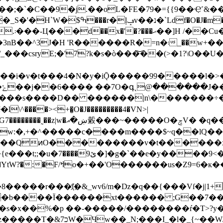
;�`�C��9�j.��oL�FE�79�={{9��Ҿ˹&��
"�j�cΖ|
csryE;�'7?k�s�ò���͝��(>�1?\O��U��
��i�v�t���4�N�y�iǬ�����99����
�l�>
?
����s����D�� ������|n\�������÷�
���><+�̮O�J���������4�VN>|
g�] ��Y�z�>6jG�/���[U�zP�?y�؞
���QͷO���������v�t������
<��.�~8~������y}
�к���_|5Ok[Am�r��e\>�
����r���l҉�&_wv6/m�ǲ�q��{���Vſ�j|1+
�b����Ï������xt������ ;G��7��Ŀ
��s�x��%�p ��-�����/��������ŕ�T>?