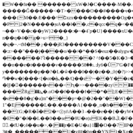
�W��fя�� ������ xW�J�C����˗M��.�
�����Ǧ�����<�T>����O��#����ч���lZ
���{M��Æ���^Շxzx����������Og��?
�P|2�N�����ϻA��l��,c�qcc�q�<��&����Ut15vn
~��>V��c��yW}2����:�~�4`p�U}����xU�o���k_|p��fey^�ع����I������ z�Ծ7l�lg��{cvm)
n��q�4�g�>u>\�_}
�q�~.~tM��ٷ���ɉR3���������V���C��U��1m���f��#��^\z���߾On�g_��7W���׫�O�F���χ���e��Qy����CsR�5>�p�l}8W�͍�����������������Fb��j�[�'ǝ�α��uy�s1(~9��w���i|
�:z>��ˮ���j����o/��/�*��S�euz��alygw����cՋ�_�/����S��E߿~����
������?݅՝ϵ�������? ^f��5�K�ݸ�~3���������F��u�ю�.?��zy�<<>�^|}
��n��e�t�����v�����߃ۓ��58y6�Û7'G�F������mΨ߿��8>��<��/��5@.j���ۢ���p����$8�:7j�g|,�gǏ�_�o��y`��n��~�}�}|ܺ
y�������p��?�L�ŵ���I��|�z��,;Jr|�
֏��w�[���<[�ot�ܞ,��/Q��z^~��Y�̫�z�:9�϶n���d��t�����iE}���_>>��~�4{9HN�K{�%~���g/
�Ӈ�������ч��<Ԧ�>>����zy\���Ϊ�l�>7U��>;Y�
���ŽRg��ܜ�.oO��f����ϯ��*�[;E��/��i��.�?O�@�7�;�C&O���I��?� �����;�f(U��\%Z�T
�o��8�g'�a]m"���p=�@�2��"��W}�
1"�Ej�����L��.����A{���_n�h���r
��{G;�R�ǟ�t2�=㋽yi\A��3 -���e��{��y
�E�"�ſ��L��0��se�9U�e(uEK��Bڭ,�F�����T���w�(�kw���Īn! ���C3� Kڼ��7�h���R?:�轛#���Ⱦ��"Zxe!���R�ہ�>U/
.�fU�;4��u�>,�]��jr�E�U�a}1׹�O��7llP�@�,662�g ]r7̔�&(�Q�`D�$l:��]* s���2�&UHsںn�`��jx��m��� v��+��
3ԭ�_�������U�y##�bp��YNJ}�Xq�