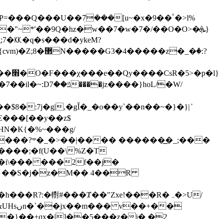
���U��ܲ7���[u~�x�9��ٴ�>l%
~*'��9Q�hz�w��7�w�7�/��O�O>�ܞ}
��[��y��z$
�͟_;���
��i\��� ���2f��j�
 R ��S�j�z�M�� 4��R
�}��+qx�|]��5���z�i� �2