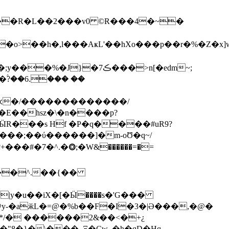
>��һ�,l���AҝL'��hXo���p��r�%�Z�x]
8�F������;�����.wn�~��A#������*9[�j�M�K�+j�`h���޸������)�^�;y���%�J}�7ڪ���>n[�edm
~;
�ԫ�/�������������/
�E��hsz�\�n����p?
+���#�7�^.�⭗;�Ԝ&������=�=
��^.��{��
y-�aӂL�=@�%b��F�I�3�|Ə���,�@�
�*/� ������2&��<�+¿
V�B�"8�}�
\���_Ξ�Cw_�h�qD�Hq