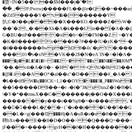
�货>IN�5��\��$M���j�٬�!
��_;�!P:Pwewj�����FL��@e�Q��=���a
�Zd5����Y� ߤ.�i�[������Y
扒;C�J��q����X���KO.����Z�vW��$
��`�2\_�:��Xk�A�k���Lm�� (̉�A�:
G�BU�nP����xl�b<��FM��Z. <�Y�
�K�8����x���h�7#���!U�yK�*~��
�I�������8wp� hD8�4x`�pY�;�����a IzVL� zx
���;0۱�s�xN�VK��2$�N�eA`lN�<�I�А��
����p��L�5�1�f~5��2~�"��x��N�
`��.�v4t�A�\9�> �H˚� >QNJ�8b/23���
�(Į9� ӛt��A�O*�al��z"�D����#_�
�ҍ��df$W�k(��0CK~1,1ׁ��OY����3�_P��9Wa���D�L�\�ߡ[�K�g�~qr�L�((�s��t[%zj��$+͢��M
��5�����D$��+�r -�f�"J&u3uъZ�1�9l�UlZ�GF��GNM� k�jj׵�d1n��Ȇ��K
\�Y�*��mњX��C� ������j��O��X���D�0���6� ��
�������y���ϵ��%ϝ8�=�e���xf,
���ُ���L�Ƹ��<{`�s��j��U��5��G2
��L�>g(���Ҵ���#lj�A�uR�s�s�8���tݕ���R��N�u���e�4q��f��G�� ����7/׽�����������N�@�7U�u���������f�
聘bXo���E��ll�D�O��>�Q���Q=���<$
ϳF���+����=gvH��ȓ�H��������I�*