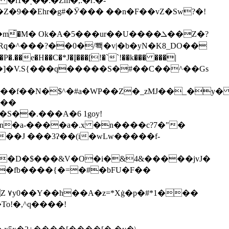
1�˯��:�Zm�,:�r:�-
ʢZ�Z�9��Ehr�g#�Ӱ��� ��n�F��vZ�Sw?�!
M� Ok�A�5���ur��U����ܠ��Z�?
e�H��C�*J�Į���[!�``!��k��� ���|
���!*%5��]�V.S{���q�����S�#��C��^��Gs
6��f��N�
$^�#a�WP��Z�_zMJ��_�y
�J ���3ʔ��(i�wLw�����f-
�D�$���&V�O�i�&4&�����jvJ�
�fb����{�=�#�bFU�F��
��
To!�,^q����!