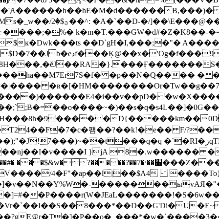
��'Ⱥ������h��hE�M�d������B,���)�
� �^jr ����;�%� k�m�T.���GW�d#�Z�K8��-�=
�f���9x���WGp$[g�5!
J��RA�}.���Ӻ�������S�S���9���>�2h���5G
��ha��M7Er7S�f� �p��N�Q���� � ��
�#�|���� �ʀ�[�HM��������Or�Tw��g�
�
`;B�=��o����~�)��s�q�s4L��]�0G��&nD
24��F�7�c�퍰��?��k!�e�� F/?��^]
!7���)~��t���q�q �`�RI�زqTM5��N��vi?
�nj��I�v����I }jA 8�.w������ �V
��#� ���$&w�?��
���?��7�׏��׳���Z���05O��A:�9� �xag}
V����/4�F"�ap��l|��$A4 ����To
�]�v��N��Y%W�-�������ыvAЯ�"�
�]=#��P����r(W�JEaL�������!�S�6w�
C�Vr�`��I��S��8���*��D��G'Di�U�E
C����?gE@r�T�]�P��o�_���*�w�`����3